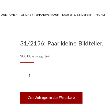
AUKTIONEN
ONLINE FREIHANDVERKAUF
KAUFEN & EINLIEFERN
HIGHL
31/2156: Paar kleine Bildteller,
300,00
€
--- zzgl. 26%
31/2156:
Paar
kleine
Bildteller,
Ende
19.
Zum Anfragen in den Warenkorb
Jh