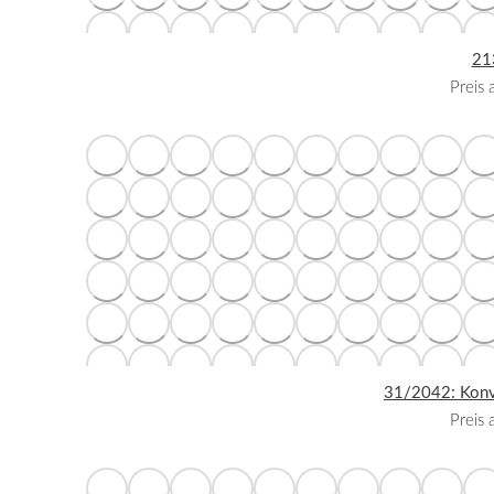
21
Preis
31/2042: Konvo
Preis