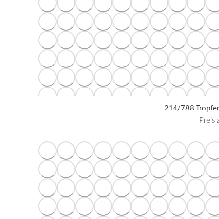
214/788 Tropfen
Preis