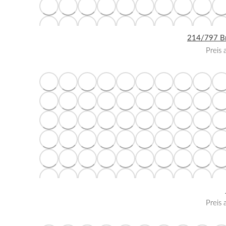
214/797 Bri
Preis
Preis