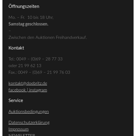
Öffnungszeiten
Mo. – Fr. 10 bis 18 Uhr,
Samstag geschlossen.
–
Zwischen den Auktionen Freihandverkauf.
Kontakt
Tel.: 0049 – (0)69 – 28 77 33
oder 21 99 62 13
Fax.: 0049 – (0)69 – 21 99 76 03
kontakt@doebritz.de
facebook |
instagram
Service
Auktionsbedingungen
Datenschutzerklärung
Impressum
NEWSLETTER