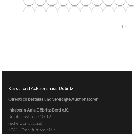
Preis
Kunst- und Auktionshaus Döbritz
Öffentlich bestellte und vereidigte Auktionatoren
Inhaberin Anja Döbritz-Berti e.K.
Braubachstrasse 10-12
(Ecke Domstrasse)
60311 Frankfurt am Main