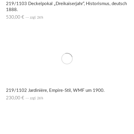
219/1103 Deckelpokal „Dreikaiserjahr“, Historismus, deutsch
1888.
530,00
€
--- zzgl. 26%
219/1102 Jardinière, Empire-Stil, WMF um 1900.
230,00
€
--- zzgl. 26%