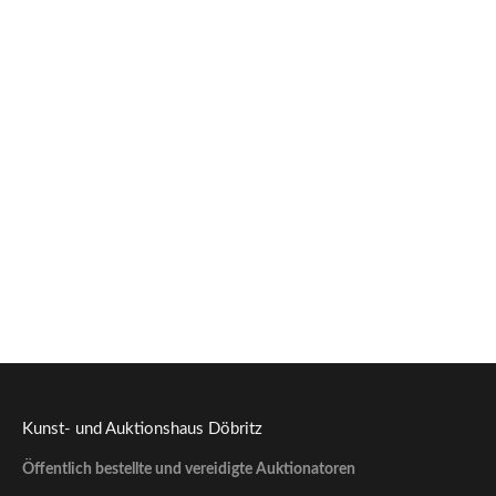
Stockentenpaar, Rosenthal um 1920.
300,00
€
--- zzgl. 26%
Kunst- und Auktionshaus Döbritz
Öffentlich bestellte und vereidigte Auktionatoren