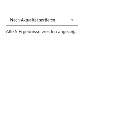
Nach
Alle 5 Ergebnisse werden angezeigt
Aktualität
sortiert
Satz von 7 versch. Weihnachtstellern, Rosenthal studio linie
1976 – 1982
250,00
€
--- zzgl. 26%